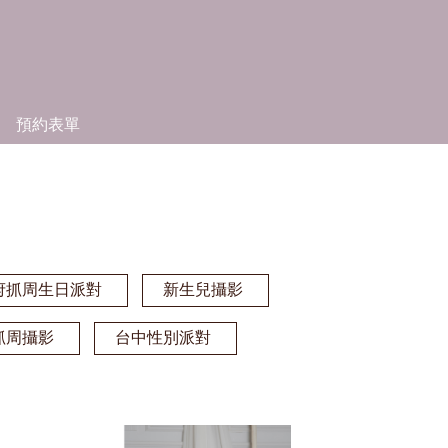
預約表單
府抓周生日派對
新生兒攝影
抓周攝影
台中性別派對